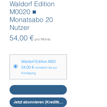
Waldorf Edition
M0020 ■
Monatsabo 20
Nutzer
Preis
54,00 €
pro Monat
Preise
*
Waldorf Edition M20
54,00 €
monatlich bis zur
Kündigung
In den Warenkorb
Jetzt abonnieren (Kreditkarte)