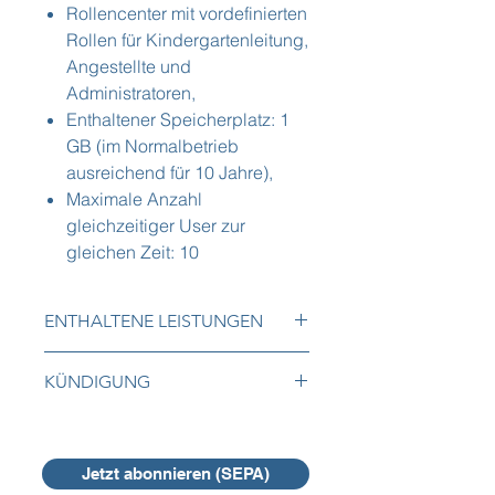
Rollencenter mit vordefinierten
Rollen für Kindergartenleitung,
Angestellte und
Administratoren,
Enthaltener Speicherplatz: 1
GB (im Normalbetrieb
ausreichend für 10 Jahre),
Maximale Anzahl
gleichzeitiger User zur
gleichen Zeit: 10
ENTHALTENE LEISTUNGEN
Die folgenden Leistungen sind im
KÜNDIGUNG
Abonnement enthalten:
Initiale Implementierung des
Das Abonnement kann jederzeit per
Logos,
Email oder online mit einer
Initialer Import der Personalliste in
Kündigungsfrist von einem Monat
Jetzt abonnieren (SEPA)
die Datenbank von FrogTime,
gekündigt oder pausiert werden.