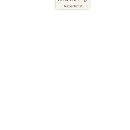
Profil ansehen
09.06.2026
Authentizität
Lösungen
Für kleine & mittlere Unternehmen
Für mittlere & große Unternehmen
Für Windenergie-Service
Für Kindergärten
Für Schulen
Waldorf Edition
Features
Workforce Intelligence
Zeiterfassung
Arbeitszeitkonto
Dienstplanung
Lohnrechner