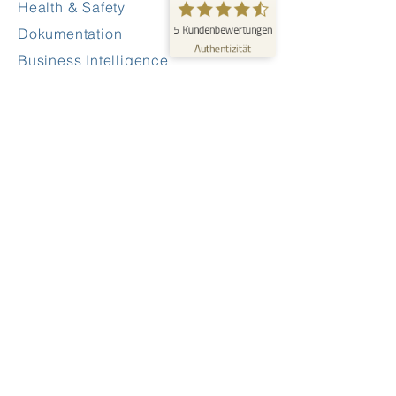
Health & Safety
Erfahren Sie mehr über dieses Bewertungssiegel
5
Kundenbewertungen
Dokumentation
Profil ansehen
09.06.2026
Authentizität
Business Intelligence
Basisfunktionen
Sales
3 Schritte zu Ihrem FrogTime
Termine vereinbaren
Abos & Preise
Alleinstellungsmerkmal
Telefon
Email
Konfigurator
Unternehmen
Unsere Geschichte