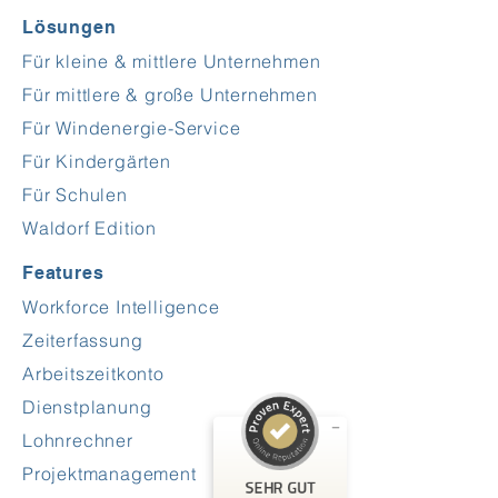
Lösungen
Für kleine & mittlere Unternehmen
Für mittlere & große Unternehmen
Für Windenergie-Service
Für Kindergärten
Für Schulen
Waldorf Edition
Features
Kundenbewertungen und Erfahrungen zu
FrogTime
Workforce Intelligence
Zeiterfassung
SEHR GUT
%
100
Arbeitszeitkonto
Empfehlungen auf
ProvenExpert.com
5,00
/
4,60
Dienstplanung
Lohnrechner
5
Projektmanagement
Bewertungen auf ProvenExpert.com
SEHR GUT