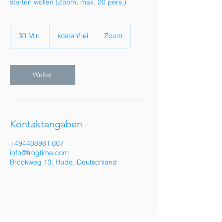
starten wollen (Zoom, max. 20 pers.)
kostenfrei
30 Min.
3
kostenfrei
Zoom
0
M
i
n
Weiter
.
Kontaktangaben
+494408981 667
info@frogtime.com
Brookweg 13, Hude, Deutschland