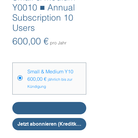
Y0010 ■ Annual
Subscription 10
Users
Preis
600,00 €
pro Jahr
Preise
*
Small & Medium Y10
600,00 €
jährlich bis zur
Kündigung
In den Warenkorb
Jetzt abonnieren (Kreditkarte)