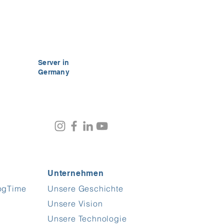
Server in
Germany
Unternehmen
rogTime
Unsere Geschichte
Kundenbewertungen und Erfahrungen zu
FrogTime
Unsere Vision
%
100
SEHR GUT
Unsere Technologie