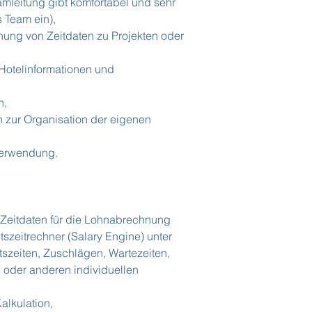
mleitung gibt komfortabel und sehr
Es gibt keine Kündi
Kostenloser Suppo
s Team ein),
Administratoren.
nung von Zeitdaten zu Projekten oder
 Hotelinformationen und
n,
 zur Organisation der eigenen
Verwendung.
Zeitdaten für die Lohnabrechnung
tszeitrechner (Salary Engine) unter
szeiten, Zuschlägen, Wartezeiten,
 oder anderen individuellen
lkulation,