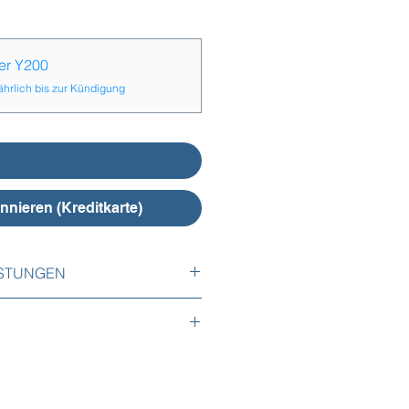
er Y200
ährlich bis zur Kündigung
 den Warenkorb
nnieren (Kreditkarte)
ISTUNGEN
ungen sind im Abonnement
tierung des Logos,
 per Email oder online mit einer
er Personalliste in die Datenbank
 einem Monat gekündigt werden.
tierung des ersten Lohnkonzeptes,