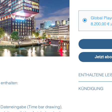
Preise
*
Global Play
8.200,00 €
j
In
Jetzt abo
ENTHALTENE LE
enthalten:
Die folgenden Leist
KÜNDIGUNG
enthalten:
Initiale Implemen
Das Abonnement kann
Initialer Import d
Kündigungsfrist von
von FrogTime,
r Dateneingabe (Time bar drawing),
Initiale Implemen