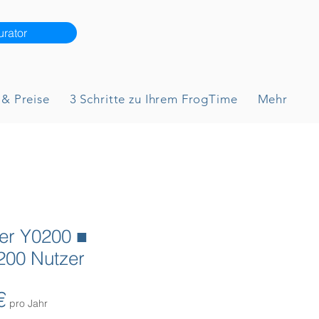
rator
& Preise
3 Schritte zu Ihrem FrogTime
Mehr
yer Y0200 ■
200 Nutzer
Preis
€
pro Jahr