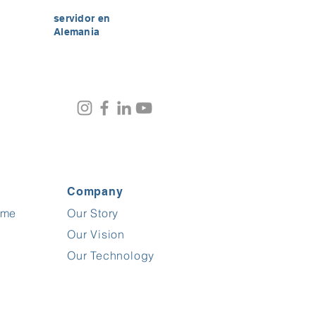
servidor en
Alemania
Company
ime
Our Story
Opiniones y experiencias de clientes de
FrogTime
Our Vision
%
100
EXCELENTE
Our Technology
Recomendado en
ProvenExpert.com
5.00
/
4.60