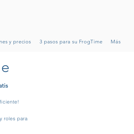
nes y precios
3 pasos para su FrogTime
Más
me
atis
iciente!
y roles para