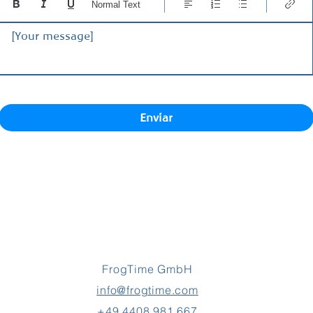
Normal Text
[Your message]
Enviar
FrogTime GmbH
info@frogtime.com
+49 4408 981 667