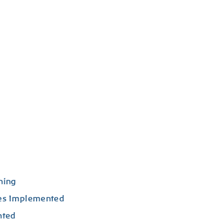
ning
les Implemented
nted