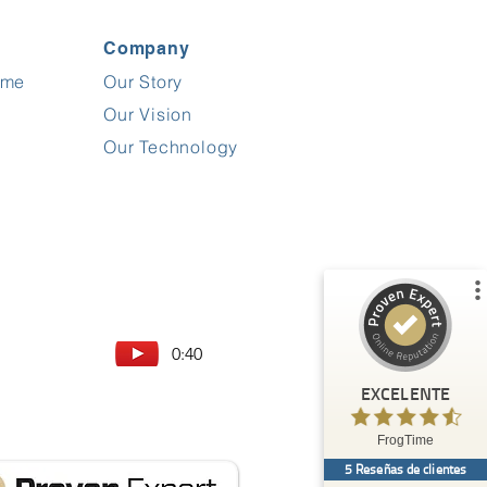
Company
ime
Our Story
Opiniones y experiencias de clientes de
FrogTime
Our Vision
%
100
EXCELENTE
Our Technology
Recomendado en
ProvenExpert.com
5.00
/
4.60
5
Reseñas en ProvenExpert.com
Ver perfil
0:40
Crea ahora tu propio sello
EXCELENTE
Anónimo
5.00
FrogTime
Sehr gutes und praxisorientiertes Tool für
5
Reseñas de clientes
Stundenerfassung, Bautagebücher und