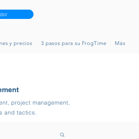
dor
nes y precios
3 pasos para su FrogTime
Más
gement
ment, project management,
s and tactics.