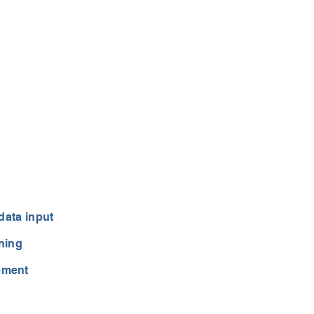
 data input
ning
ement