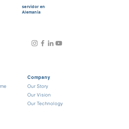
servidor en
Alemania
Company
ime
Our Story
Opiniones y experiencias de clientes de
FrogTime
Our Vision
%
100
EXCELENTE
Our Technology
Recomendado en
ProvenExpert.com
5.00
/
4.60