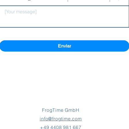
[Your message]
Enviar
FrogTime GmbH
info@frogtime.com
+49 4408 981 667