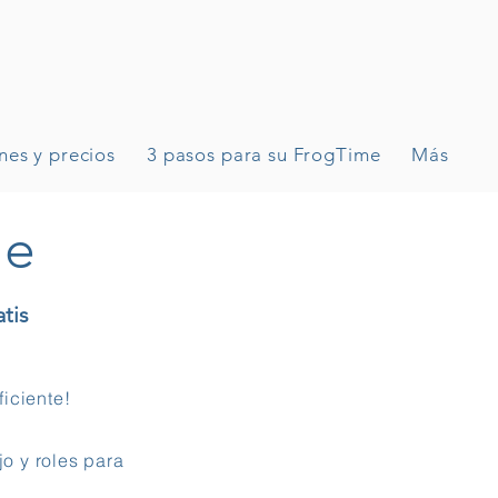
nes y precios
3 pasos para su FrogTime
Más
me
atis
iciente!
o y roles para